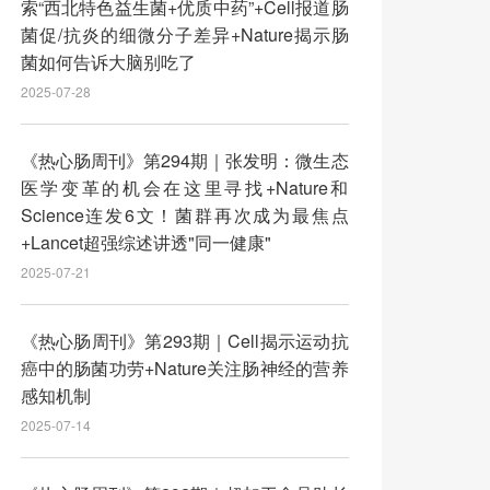
索“西北特色益生菌+优质中药”+Cell报道肠
菌促/抗炎的细微分子差异+Nature揭示肠
菌如何告诉大脑别吃了
2025-07-28
《热心肠周刊》第294期｜张发明：微生态
医学变革的机会在这里寻找+Nature和
Science连发6文！菌群再次成为最焦点
+Lancet超强综述讲透"同一健康"
2025-07-21
《热心肠周刊》第293期｜Cell揭示运动抗
癌中的肠菌功劳+Nature关注肠神经的营养
感知机制
2025-07-14