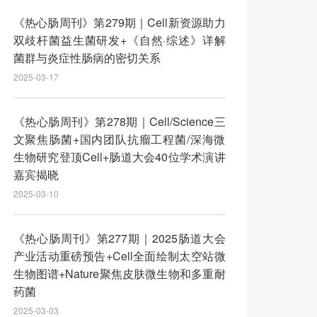
《热心肠周刊》第279期｜Cell新资源助力
双歧杆菌益生菌研发+《自然·综述》详解
菌群与炎症性肠病的密切关系
2025-03-17
《热心肠周刊》第278期｜Cell/Science三
文聚焦肠菌+国内团队抗瘤工程菌/深海微
生物研究登顶Cell+肠道大会40位学术演讲
嘉宾揭晓
2025-03-10
《热心肠周刊》第277期｜2025肠道大会
产业活动重磅预告+Cell全面绘制太空站微
生物图谱+Nature聚焦皮肤微生物和多重耐
药菌
2025-03-03