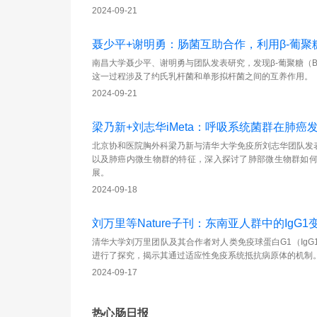
2024-09-21
聂少平+谢明勇：肠菌互助合作，利用β-葡聚
南昌大学聂少平、谢明勇与团队发表研究，发现β-葡聚糖（
这一过程涉及了约氏乳杆菌和单形拟杆菌之间的互养作用。
2024-09-21
梁乃新+刘志华iMeta：呼吸系统菌群在肺
北京协和医院胸外科梁乃新与清华大学免疫所刘志华团队发
以及肺癌内微生物群的特征，深入探讨了肺部微生物群如
展。
2024-09-18
刘万里等Nature子刊：东南亚人群中的Ig
清华大学刘万里团队及其合作者对人类免疫球蛋白G1（IgG
进行了探究，揭示其通过适应性免疫系统抵抗病原体的机制
2024-09-17
热心肠日报