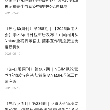
肠菌互作如何影响抗癌药物疗效+Science
揭示抗寄生虫感染中的神经免疫机制
2025-05-26
《热心肠周刊》第288期｜【2025肠道大
会】学术详细日程重磅发布！+ 国内团队
Nature重磅揭示宿主-菌群互作调控肠道免
疫新机制
2025-05-19
《热心肠周刊》第287期｜NEJM纵论营
养"暗物质"+唐鸿志/戴俊彪Nature环保工程
菌突破
2025-05-12
《热心肠周刊》第286期｜肠道大会审稿结
果公布；傅静远/姜长涛/黄秀娟等CNS发