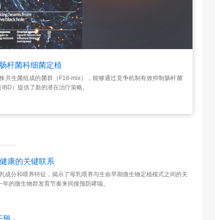
除肠杆菌科细菌定植
共生菌组成的菌群（F18-mix），能够通过竞争机制有效抑制肠杆菌
IBD）提供了新的潜在治疗策略。
吸健康的关键联系
母乳成分和喂养特征，揭示了母乳喂养与生命早期微生物定植模式之间的关
一年的微生物群发育节奏来间接预防哮喘。
干预」