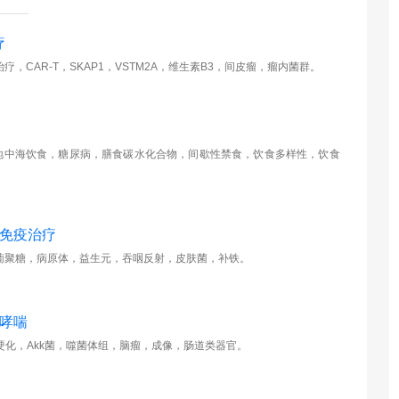
疗
，CAR-T，SKAP1，VSTM2A，维生素B3，间皮瘤，瘤内菌群。
，地中海饮食，糖尿病，膳食碳水化合物，间歇性禁食，饮食多样性，饮食
癌免疫治疗
葡聚糖，病原体，益生元，吞咽反射，皮肤菌，补铁。
童哮喘
化，Akk菌，噬菌体组，脑瘤，成像，肠道类器官。