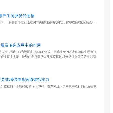
糖产生抗肠炎代谢物
BG，一种膳食纤维）通过调节关键细菌和代谢物，能够缓解结肠炎症状，
癌发展及临床应用中的作用
表文章，概述了呼吸道微生物群的组成、肺癌患者的呼吸道菌群失调特征
何通过直接功能、持续的免疫激活以及免疫抑制机制促进肺癌的发生和进
G1变异或增强致命病原体抵抗力
1）重链的一个编码变异（G396R）在东南亚人群中集中流行的背后机制
。