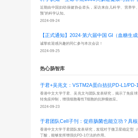
近期由中国妇幼保健协会牵头，采访来自儿科学、营养学、
预”的科学认知。
2024-09-24
【正式通知】2024·第六届中国 GI（血糖生
诚挚欢迎感兴趣的同仁参与本次会议！
2024-09-25
热心肠智库
于君+吴兆文：VSTM2A蛋白拮抗PD-L1/P
香港中文大学于君、吴兆文与团队发表研究，揭示了免疫球蛋白V
转免疫抑制，增强细胞毒性T细胞的抗肿瘤效应。
2024-09-23
于君团队Cell子刊：促癌肠菌也能立功？具
香港中文大学于君团队发表研究，发现对于微卫星稳定型（M
丁酸，能够发挥增强抗PD-1疗法的作用。