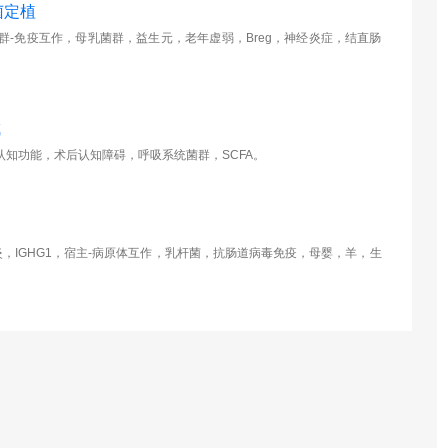
菌定植
-免疫互作，母乳菌群，益生元，老年虚弱，Breg，神经炎症，结直肠
成
知功能，术后认知障碍，呼吸系统菌群，SCFA。
，IGHG1，宿主-病原体互作，乳杆菌，抗肠道病毒免疫，母婴，羊，生