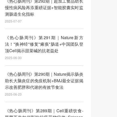
《热心肠周刊》第292期｜超加工食品助长
慢性病风险再添重磅证据+智能胶囊实时监
测肠道生化指标
2025-07-07
《热心肠周刊》第291期｜Nature新方
法！"换神经"修复"瘫痪"肠道+中国团队登
顶Cell揭示甜菜碱的抗老益处
2025-06-30
《热心肠周刊》第290期｜Nature揭示肠炎
助长大脑炎症的免疫机制+BMJ最全证据揭
示改善肥胖和代谢的有效节食法
2025-06-23
《热心肠周刊》第289期｜Cell重磅饮食-