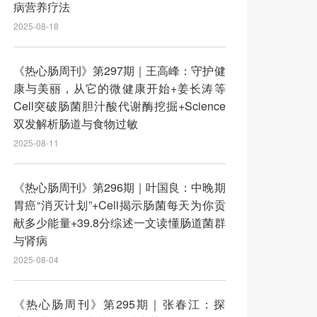
病营养疗法
2025-08-18
《热心肠周刊》第297期｜王高峰：守护健
康与美丽，从它的微健康开始+姜长涛等
Cell突破肠菌胆汁酸代谢酶挖掘+Science
双发解析肠道与食物过敏
2025-08-11
《热心肠周刊》第296期｜叶国良：中晚期
胃癌“消灭计划”+Cell揭示肠菌每天为你贡
献多少能量+39.8分综述一文读懂肠道菌群
与肾病
2025-08-04
《热心肠周刊》第295期｜张春江：探