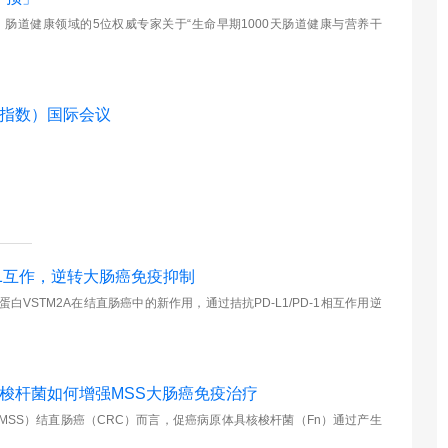
肠道健康领域的5位权威专家关于“生命早期1000天肠道健康与营养干
成指数）国际会议
D-1互作，逆转大肠癌免疫抑制
STM2A在结直肠癌中的新作用，通过拮抗PD-L1/PD-1相互作用逆
核梭杆菌如何增强MSS大肠癌免疫治疗
SS）结直肠癌（CRC）而言，促癌病原体具核梭杆菌（Fn）通过产生