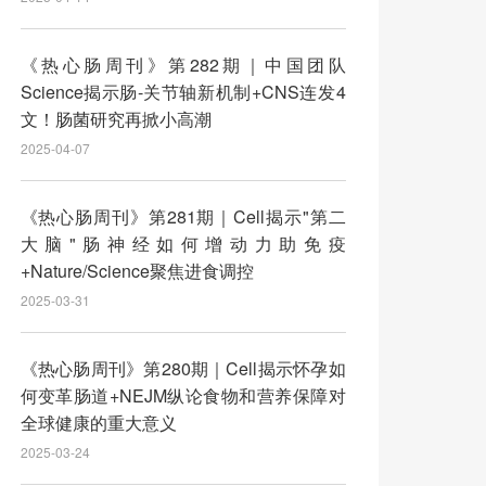
《热心肠周刊》第282期｜中国团队
Science揭示肠-关节轴新机制+CNS连发4
文！肠菌研究再掀小高潮
2025-04-07
《热心肠周刊》第281期｜Cell揭示"第二
大脑"肠神经如何增动力助免疫
+Nature/Science聚焦进食调控
2025-03-31
《热心肠周刊》第280期｜Cell揭示怀孕如
何变革肠道+NEJM纵论食物和营养保障对
全球健康的重大意义
2025-03-24