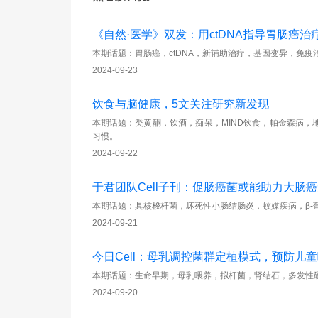
《自然·医学》双发：用ctDNA指导胃肠癌治
本期话题：胃肠癌，ctDNA，新辅助治疗，基因变异，免疫治疗
2024-09-23
饮食与脑健康，5文关注研究新发现
本期话题：类黄酮，饮酒，痴呆，MIND饮食，帕金森病
习惯。
2024-09-22
于君团队Cell子刊：促肠癌菌或能助力大肠
本期话题：具核梭杆菌，坏死性小肠结肠炎，蚊媒疾病，β-
2024-09-21
今日Cell：母乳调控菌群定植模式，预防儿
本期话题：生命早期，母乳喂养，拟杆菌，肾结石，多发性硬
2024-09-20