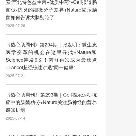
索“西北特色益生菌+优质中药”+Cell报道肠
菌促/抗炎的细微分子差异+Nature揭示肠
菌如何告诉大脑别吃了
2025-07-28
《热心肠周刊》第294期｜张发明：微生态
医学变革的机会在这里寻找+Nature和
Science连发6文！菌群再次成为最焦点
+Lancet超强综述讲透"同一健康"
2025-07-21
《热心肠周刊》第293期｜Cell揭示运动抗
癌中的肠菌功劳+Nature关注肠神经的营养
感知机制
2025-07-14