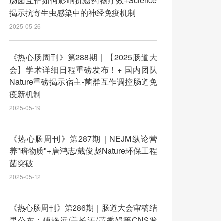
肠菌互作如何影响抗癌药物疗效+Science
揭示抗寄生虫感染中的神经免疫机制
2025-05-26
《热心肠周刊》第288期｜【2025肠道大
会】学术详细日程重磅发布！+ 国内团队
Nature重磅揭示宿主-菌群互作调控肠道免
疫新机制
2025-05-19
《热心肠周刊》第287期｜NEJM纵论营
养"暗物质"+唐鸿志/戴俊彪Nature环保工程
菌突破
2025-05-12
《热心肠周刊》第286期｜肠道大会审稿结
果公布；傅静远/姜长涛/黄秀娟等CNS发