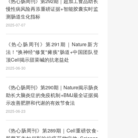
《热心肠周刊》第292期｜超加工食品助长
慢性病风险再添重磅证据+智能胶囊实时监
测肠道生化指标
2025-07-07
《热心肠周刊》第291期｜Nature新方
法！"换神经"修复"瘫痪"肠道+中国团队登
顶Cell揭示甜菜碱的抗老益处
2025-06-30
《热心肠周刊》第290期｜Nature揭示肠炎
助长大脑炎症的免疫机制+BMJ最全证据揭
示改善肥胖和代谢的有效节食法
2025-06-23
《热心肠周刊》第289期｜Cell重磅饮食-