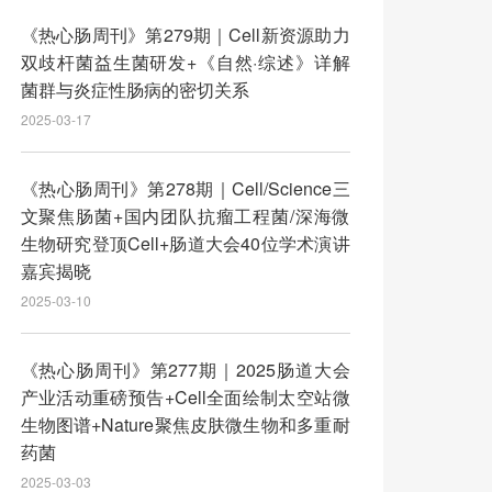
《热心肠周刊》第279期｜Cell新资源助力
双歧杆菌益生菌研发+《自然·综述》详解
菌群与炎症性肠病的密切关系
2025-03-17
《热心肠周刊》第278期｜Cell/Science三
文聚焦肠菌+国内团队抗瘤工程菌/深海微
生物研究登顶Cell+肠道大会40位学术演讲
嘉宾揭晓
2025-03-10
《热心肠周刊》第277期｜2025肠道大会
产业活动重磅预告+Cell全面绘制太空站微
生物图谱+Nature聚焦皮肤微生物和多重耐
药菌
2025-03-03