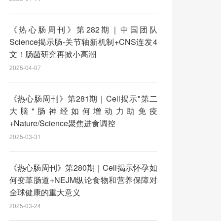
《热心肠周刊》第282期｜中国团队
Science揭示肠-关节轴新机制+CNS连发4
文！肠菌研究再掀小高潮
2025-04-07
《热心肠周刊》第281期｜Cell揭示"第二
大脑"肠神经如何增动力助免疫
+Nature/Science聚焦进食调控
2025-03-31
《热心肠周刊》第280期｜Cell揭示怀孕如
何变革肠道+NEJM纵论食物和营养保障对
全球健康的重大意义
2025-03-24