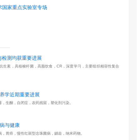
术国家重点实验室专场
与检测均获重要进展
抗生素，具核梭杆菌，高脂饮食，CR，深度学习，主要组织相容性复合
营养学近期重要进展
啡，生酮，自闭症，农药残留，塑化剂污染。
疾病与健康
病，胃癌，慢性红斑型念珠菌病，龋齿，纳米药物。