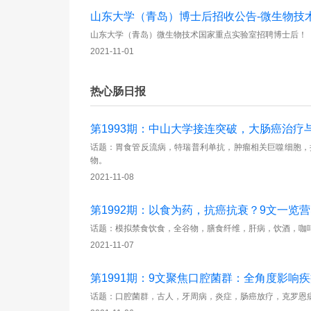
山东大学（青岛）博士后招收公告-微生物技
山东大学（青岛）微生物技术国家重点实验室招聘博士后！
2021-11-01
热心肠日报
第1993期：中山大学接连突破，大肠癌治疗
话题：胃食管反流病，特瑞普利单抗，肿瘤相关巨噬细胞，
物。
2021-11-08
第1992期：以食为药，抗癌抗衰？9文一览
话题：模拟禁食饮食，全谷物，膳食纤维，肝病，饮酒，咖
2021-11-07
第1991期：9文聚焦口腔菌群：全角度影响
话题：口腔菌群，古人，牙周病，炎症，肠癌放疗，克罗恩