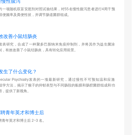
善慢性腹泻
ogy上发表的一项随机双盲安慰剂对照试验结果，对55名慢性腹泻患者进行4周干预
善排便频率及粪便性状，并调节肠道菌群组成。
效改善小鼠结肠炎
ence发表研究，合成了一种聚多巴胺纳米免疫抑制剂，并将其作为益生菌涂
制，有效改善了小鼠结肠炎，具有转化应用前景。
发生了什么变化？
lar Psychiatry发表的一项最新研究，通过慢性不可预知温和应激
代谢组学方法，揭示了猴子的抑郁表型与不同肠段的黏膜和肠腔菌群组成和功
用，提供了新视角。
招聘青年英才和博士后
年英才和博士后 2~3 名。