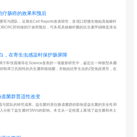
疗治疗肠癌的效果和预后
与团队，近期在Cell Reports发表研究，发现口腔微生物如具核梭杆
C和CRC肝转移的疗效和预后，可杀死具核梭杆菌的抗生素甲硝唑是潜在
菌蛋白，在寄生虫感染时保护肠屏障
验室胡泽汗和张晨璐等在Science发表的一项最新研究中，鉴定出一种新型杀菌
择性抑制革兰氏阳性的共生菌和致病菌，并能由抗寄生虫的2型免疫诱导，在
肠道菌群普适性改变
适与团队的研究成果。益生菌对原住肠道菌群的影响是益生菌的安全性和
入分析了益生菌对SNVs的影响。本文从一定程度上展现了益生菌和本土