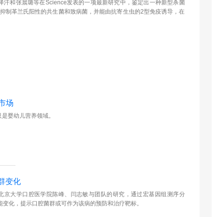
验室胡泽汗和张晨璐等在Science发表的一项最新研究中，鉴定出一种新型杀菌
择性抑制革兰氏阳性的共生菌和致病菌，并能由抗寄生虫的2型免疫诱导，在
市场
只是婴幼儿营养领域。
群变化
crobiology近期发表了北京大学口腔医学院陈峰、闫志敏与团队的研究，通过宏基因组测序分
能变化，提示口腔菌群或可作为该病的预防和治疗靶标。