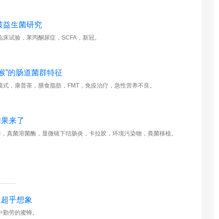
破益生菌研究
床试验，苯丙酮尿症，SCFA，新冠。
猴”的肠道菌群特征
式，康普茶，膳食脂肪，FMT，免疫治疗，急性营养不良。
结果来了
作，真菌溶菌酶，显微镜下结肠炎，卡拉胶，环境污染物，粪菌移植。
处超乎想象
中勤劳的蜜蜂。