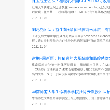
陈卫院士团队：植物乳杆菌CCFM1143可改
江南大学的陈卫院士团队在Frontiers in Immunol
后发现，益生菌——植物乳杆菌CCFM1143治疗可显著改
2021-11-04
刘尽尧团队：益生菌+聚多巴胺纳米涂层，有
上海交通大学医学院刘尽尧团队近期在Advanced Sci
层，通过抑制局部组织的过度免疫反应和调节肠道菌群的机
2021-11-04
谢鹏+周新雨：抑郁猴的大肠黏膜和肠腔菌群
重庆医科大学第一附属医院谢鹏、周新雨与团队，在Molecu
（CUMS）方法构建了MDD食蟹猴模型，用16S测序和
能的关系，为进一步揭示肠道菌群在抑郁症发病机理中的作
2021-11-03
华南师范大学生命科学学院汪肖云教授团队
华南师范大学生命科学学院汪肖云教授团队，因工作需要招聘青
2021-11-03