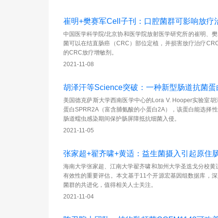
崔明+樊赛军Cell子刊：口腔菌群可影响放
中国医学科学院/北京协和医学院放射医学研究所的崔明、樊赛军
菌可以在结直肠癌（CRC）部位定植，并损害放疗治疗CR
的CRC放疗增敏剂。
2021-11-08
胡泽汗等Science突破：一种新型肠道抗
美国德克萨斯大学西南医学中心的Lora V. Hooper实
蛋白SPRR2A（富含脯氨酸的小蛋白2A），该蛋白能选
肠道蠕虫感染期间保护肠屏障抵抗细菌入侵。
2021-11-05
张家超+翟齐啸+黄适：益生菌摄入引起原住
海南大学张家超、江南大学翟齐啸和加州大学圣迭戈分校黄
有效性的重要评估。本文基于11个开源宏基因组数据库，深
菌群的共进化，值得相关人士关注。
2021-11-04