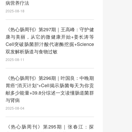
病营养疗法
2025-08-18
《热心肠周刊》第297期｜王高峰：守护健
康与美丽，从它的微健康开始+姜长涛等
Cell突破肠菌胆汁酸代谢酶挖掘+Science
双发解析肠道与食物过敏
2025-08-11
《热心肠周刊》第296期｜叶国良：中晚期
胃癌“消灭计划”+Cell揭示肠菌每天为你贡
献多少能量+39.8分综述一文读懂肠道菌群
与肾病
2025-08-04
《热心肠周刊》第295期｜张春江：探