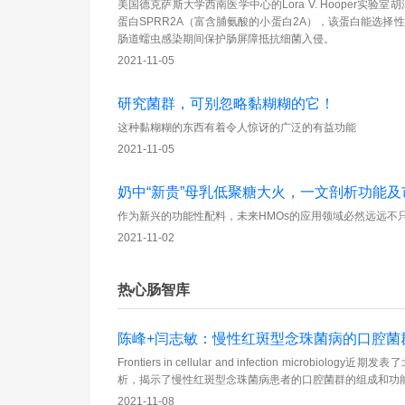
美国德克萨斯大学西南医学中心的Lora V. Hooper实
蛋白SPRR2A（富含脯氨酸的小蛋白2A），该蛋白能选
肠道蠕虫感染期间保护肠屏障抵抗细菌入侵。
2021-11-05
研究菌群，可别忽略黏糊糊的它！
这种黏糊糊的东西有着令人惊讶的广泛的有益功能
2021-11-05
奶中“新贵”母乳低聚糖大火，一文剖析功能及
作为新兴的功能性配料，未来HMOs的应用领域必然远远不
2021-11-02
热心肠智库
陈峰+闫志敏：慢性红斑型念珠菌病的口腔菌
Frontiers in cellular and infection mi
析，揭示了慢性红斑型念珠菌病患者的口腔菌群的组成和功
2021-11-08