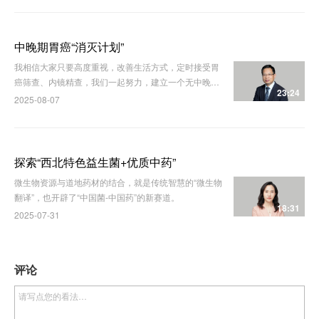
中晚期胃癌“消灭计划”
我相信大家只要高度重视，改善生活方式，定时接受胃
癌筛查、内镜精查，我们一起努力，建立一个无中晚期
23:24
胃癌的未来！
2025-08-07
探索“西北特色益生菌+优质中药”
微生物资源与道地药材的结合，就是传统智慧的“微生物
翻译”，也开辟了“中国菌-中国药”的新赛道。
18:31
2025-07-31
评论