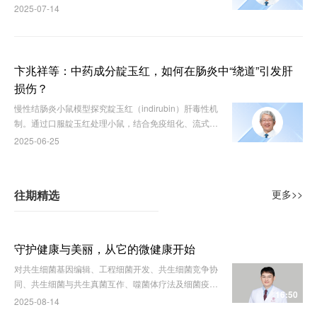
作用机制，结合临床试验与动物模型实验。
2025-07-14
卞兆祥等：中药成分靛玉红，如何在肠炎中“绕道”引发肝
损伤？
慢性结肠炎小鼠模型探究靛玉红（indirubin）肝毒性机
制。通过口服靛玉红处理小鼠，结合免疫组化、流式细
胞术及代谢组学分析，揭示其肝损伤发生路径。
2025-06-25
往期精选
更多>>
守护健康与美丽，从它的微健康开始
对共生细菌基因编辑、工程细菌开发、共生细菌竞争协
同、共生细菌与共生真菌互作、噬菌体疗法及细菌疫苗
16:50
开发，将深刻影响皮肤相关疾病的临床实践。
2025-08-14