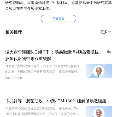
研究资助局、香港食物环境卫生福利局、香港赛马会中药研究院基
金项目在内的多项研究工作。
了解更多
相关推荐
更多>>
浸大翟李翔‌团队Cell子刊：肠易激腹泻+胰岛素抵抗，一种
肠菌代谢物带来双重缓解
针对腹泻型肠易激综合征（IBS-D）常合并胰岛素抵抗
的现象，利用代谢组学分析患者血清，并结合小鼠模型
与工程菌，探究微生物代谢物的干预效果和机制。
2026-06-20
卞兆祥等：肠菌助攻，中药JCM-16021缓解肠易激腹痛
开展多中心随机双盲安慰剂对照试验，评估中药JCM-
16021对腹泻型肠易激综合征（IBS-D）腹痛的疗效及