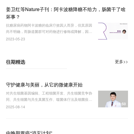
姜卫红等Nature子刊：阿卡波糖降糖不给力，肠菌干了啥
坏事？
抗糖尿病药物阿卡波糖的临床疗效因人而异，但其原因
尚不明确，而肠道菌群可对药物进行修饰或降解，因
此，肠道菌群是否影响阿卡波糖的治疗效果值得进一步
2023-05-23
探讨。近日，中科院分子植物卓越中心姜卫红、顾阳团
队联合郑州大学秦贵军教授在Nature Metabolism上发
表文章，发现人体肠道菌群介导的降解作用可使抗糖尿
往期精选
更多>>
病药物阿卡波糖失活。
守护健康与美丽，从它的微健康开始
对共生细菌基因编辑、工程细菌开发、共生细菌竞争协
同、共生细菌与共生真菌互作、噬菌体疗法及细菌疫苗
16:50
开发，将深刻影响皮肤相关疾病的临床实践。
2025-08-14
中晚期胃癌“消灭计划”