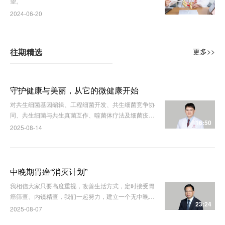
望。
2024-06-20
往期精选
更多>>
守护健康与美丽，从它的微健康开始
对共生细菌基因编辑、工程细菌开发、共生细菌竞争协
同、共生细菌与共生真菌互作、噬菌体疗法及细菌疫苗
16:50
开发，将深刻影响皮肤相关疾病的临床实践。
2025-08-14
中晚期胃癌“消灭计划”
我相信大家只要高度重视，改善生活方式，定时接受胃
癌筛查、内镜精查，我们一起努力，建立一个无中晚期
23:24
胃癌的未来！
2025-08-07