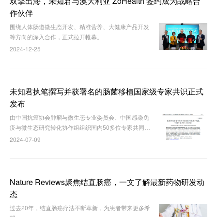
双擎出海，未知君与澳大利亚 ZoHealth 签约成为战略合
作伙伴
围绕人体肠道微生态开发、精准营养、大健康产品开发
等方向的深入合作，正式拉开帷幕。
2024-12-25
未知君执笔撰写并获署名的肠菌移植国家级专家共识正式
发布
由中国抗癌协会肿瘤与微生态专业委员会、中国感染免
疫与微生态研究转化协作组组织国内50多位专家共同讨
论，未知君作为专家组成员参与讨论、执笔撰写的《肠
2024-07-09
菌移植制备和质控实验室标准化技术规范中国专家共识
（2023版）》 在《中国微生态学杂志》正式发布。
Nature Reviews聚焦结直肠癌，一文了解最新药物研发动
态
过去20年，结直肠癌疗法不断革新，为患者带来更多希