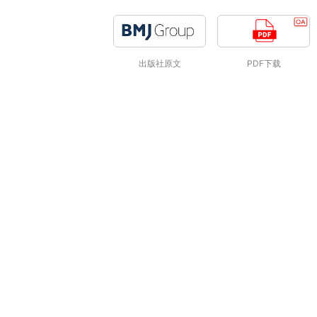
出版社原文
PDF下载
关键词
期刊 |
Gut
gut microbiota
ageing t
population-level survey
QIIME
ran
COLONIC MICROFLORA
GLUCOSE MET
Gastrointestinal Microbiome
Aging
Letter
人类菌群
基础研究
肠道研究主题