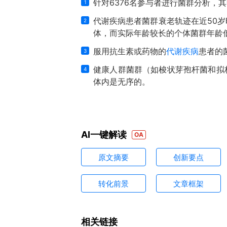
针对6376名参与者进行菌群分析，
1
代谢疾病患者菌群衰老轨迹在近50
2
体，而实际年龄较长的个体菌群年龄
服用抗生素或药物的
代谢疾病
患者的
3
健康人群菌群（如梭状芽孢杆菌和拟
4
体内是无序的。
AI一键解读
原文摘要
创新要点
转化前景
文章框架
相关链接