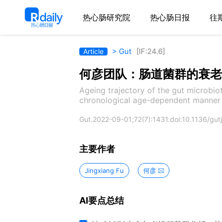
热心肠研究院
热心肠日报
往
> Gut
[IF:24.6]
Article
何彦团队：肠道菌群的衰老
Ageing trajectory of the gut microbio
chronological age-dependent manner
Gut.2022-09-01;72(7):1431.doi:10.1136/gu
主要作者
Jingxiang Fu
何彦
AI要点总结