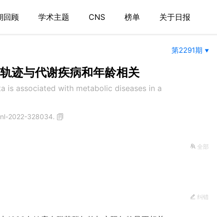
期回顾
学术主题
CNS
榜单
关于日报
第2291期
轨迹与代谢疾病和年龄相关
ta is associated with metabolic diseases in a
tjnl-2022-328034.
全部
纠错