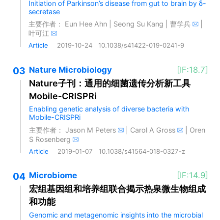
Initiation of Parkinson’s disease from gut to brain by δ-
secretase
主要作者：
Eun Hee Ahn
|
Seong Su Kang
|
曹学兵
|
叶可江
Article
2019-10-24
10.1038/s41422-019-0241-9
03
Nature Microbiology
[IF:18.7]
Nature子刊：通用的细菌遗传分析新工具
Mobile-CRISPRi
Enabling genetic analysis of diverse bacteria with
Mobile-CRISPRi
主要作者：
Jason M Peters
|
Carol A Gross
|
Oren
S Rosenberg
Article
2019-01-07
10.1038/s41564-018-0327-z
04
Microbiome
[IF:14.9]
宏组基因组和培养组联合揭示热泉微生物组成
和功能
Genomic and metagenomic insights into the microbial