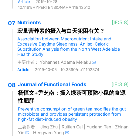
Article
2019-10-28
10.1161/HYPERTENSIONAHA.119.13510
07
Nutrients
[IF:5.8]
宏量营养素的摄入与白天犯困有关？
Association between Macronutrient Intake and
Excessive Daytime Sleepiness: An Iso-Caloric
Substitution Analysis from the North West Adelaide
Health Study
主要作者：
Yohannes Adama Melaku
Article
2019-10-05
10.3390/nu11102374
08
Journal of Functional Foods
[IF:3.9]
杨恒文+尹芝南：摄入绿茶可预防小鼠的食源
性肥胖
Preventive consumption of green tea modifies the gut
microbiota and provides persistent protection from
high-fat diet-induced obesity
主要作者：
Jing Zhu
|
Ruitian Cai
|
Yuxiang Tan
|
Zhinan
Yin
|
Hengwen Yang