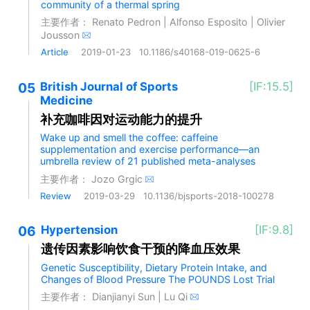
community of a thermal spring
主要作者：
Renato Pedron
|
Alfonso Esposito
|
Olivier
Jousson
Article
2019-01-23
10.1186/s40168-019-0625-6
05
British Journal of Sports
[IF:15.5]
Medicine
补充咖啡因对运动能力的提升
Wake up and smell the coffee: caffeine
supplementation and exercise performance—an
umbrella review of 21 published meta-analyses
主要作者：
Jozo Grgic
Review
2019-03-29
10.1136/bjsports-2018-100278
06
Hypertension
[IF:9.8]
遗传因素影响饮食干预的降血压效果
Genetic Susceptibility, Dietary Protein Intake, and
Changes of Blood Pressure The POUNDS Lost Trial
主要作者：
Dianjianyi Sun
|
Lu Qi