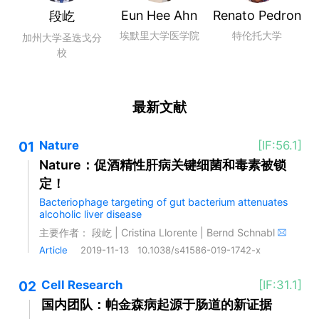
Eun Hee Ahn
Renato Pedron
段屹
埃默里大学医学院
特伦托大学
加州大学圣迭戈分
校
最新文献
01
Nature
[IF:56.1]
Nature：促酒精性肝病关键细菌和毒素被锁
定！
Bacteriophage targeting of gut bacterium attenuates
alcoholic liver disease
主要作者：
段屹
|
Cristina Llorente
|
Bernd Schnabl
Article
2019-11-13
10.1038/s41586-019-1742-x
02
Cell Research
[IF:31.1]
国内团队：帕金森病起源于肠道的新证据