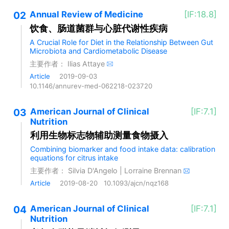
02
Annual Review of Medicine
[IF:18.8]
饮食、肠道菌群与心脏代谢性疾病
A Crucial Role for Diet in the Relationship Between Gut
Microbiota and Cardiometabolic Disease
主要作者：
Ilias Attaye
Article
2019-09-03
10.1146/annurev-med-062218-023720
03
American Journal of Clinical
[IF:7.1]
Nutrition
利用生物标志物辅助测量食物摄入
Combining biomarker and food intake data: calibration
equations for citrus intake
主要作者：
Silvia D'Angelo
|
Lorraine Brennan
Article
2019-08-20
10.1093/ajcn/nqz168
04
American Journal of Clinical
[IF:7.1]
Nutrition