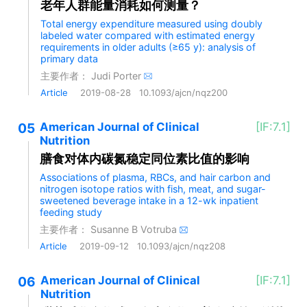
老年人群能量消耗如何测量？
Total energy expenditure measured using doubly
labeled water compared with estimated energy
requirements in older adults (≥65 y): analysis of
primary data
主要作者：
Judi Porter
Article
2019-08-28
10.1093/ajcn/nqz200
05
American Journal of Clinical
[IF:7.1]
Nutrition
膳食对体内碳氮稳定同位素比值的影响
Associations of plasma, RBCs, and hair carbon and
nitrogen isotope ratios with fish, meat, and sugar-
sweetened beverage intake in a 12-wk inpatient
feeding study
主要作者：
Susanne B Votruba
Article
2019-09-12
10.1093/ajcn/nqz208
06
American Journal of Clinical
[IF:7.1]
Nutrition