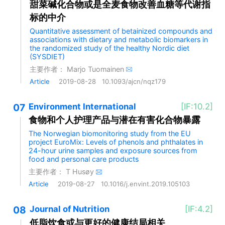
甜菜碱化合物或是全麦食物改善血糖等代谢指
标的中介
Quantitative assessment of betainized compounds and
associations with dietary and metabolic biomarkers in
the randomized study of the healthy Nordic diet
(SYSDIET)
主要作者：
Marjo Tuomainen
Article
2019-08-28
10.1093/ajcn/nqz179
07
Environment International
[IF:10.2]
食物和个人护理产品与潜在有害化合物暴露
The Norwegian biomonitoring study from the EU
project EuroMix: Levels of phenols and phthalates in
24-hour urine samples and exposure sources from
food and personal care products
主要作者：
T Husøy
Article
2019-08-27
10.1016/j.envint.2019.105103
08
Journal of Nutrition
[IF:4.2]
低脂饮食或与更好的健康结局相关