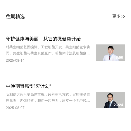
往期精选
更多>>
守护健康与美丽，从它的微健康开始
对共生细菌基因编辑、工程细菌开发、共生细菌竞争协
同、共生细菌与共生真菌互作、噬菌体疗法及细菌疫苗
16:50
开发，将深刻影响皮肤相关疾病的临床实践。
2025-08-14
中晚期胃癌“消灭计划”
我相信大家只要高度重视，改善生活方式，定时接受胃
癌筛查、内镜精查，我们一起努力，建立一个无中晚期
23:24
胃癌的未来！
2025-08-07