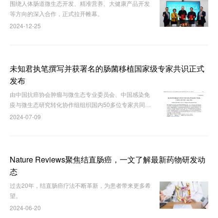
围绕人体肠道微生态开发、精准营养、大健康产品开发
等方向的深入合作，正式拉开帷幕。
2024-12-25
未知君执笔撰写并获署名的肠菌移植国家级专家共识正式
发布
由中国抗癌协会肿瘤与微生态专业委员会、中国感染免
疫与微生态研究转化协作组组织国内50多位专家共同讨
论，未知君作为专家组成员参与讨论、执笔撰写的《肠
2024-07-09
菌移植制备和质控实验室标准化技术规范中国专家共识
（2023版）》 在《中国微生态学杂志》正式发布。
Nature Reviews聚焦结直肠癌，一文了解最新药物研发动
态
过去20年，结直肠癌疗法不断革新，为患者带来更多希
望。
2024-06-20