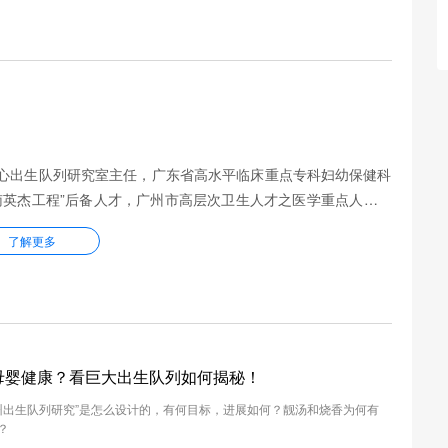
心出生队列研究室主任，广东省高水平临床重点专科妇幼保健科
南英杰工程”后备人才，广州市高层次卫生人才之医学重点人才，
导师，中山大学硕士研究生导师。
了解更多
母婴健康？看巨大出生队列如何揭秘！
广州出生队列研究”是怎么设计的，有何目标，进展如何？靓汤和烧香为何有
？