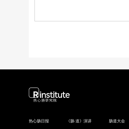
热心肠日报
《肠·道》演讲
肠道大会