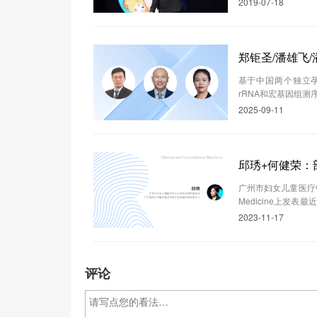
2019-07-18
郑钜圣/潘雄飞/
基于中国两个独立孕
rRNA和宏基因组
2025-09-11
邱琇+何健荣：
广州市妇女儿童医疗中心出
Medicine上
的影响，同时对菌群
2023-11-17
影响维生素代谢途径
评论