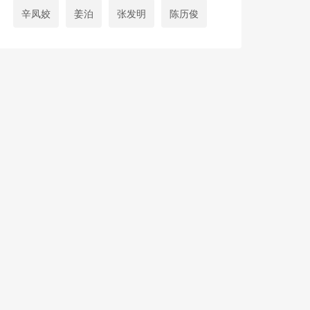
辛凤姣
姜泊
张发明
陈历俊