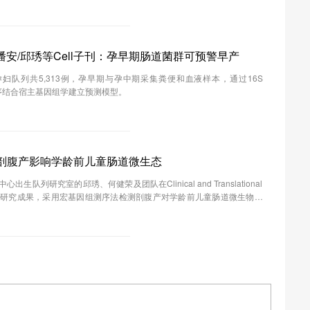
潘安/邱琇等Cell子刊：孕早期肠道菌群可预警早产
妇队列共5,313例，孕早期与孕中期采集粪便和血液样本，通过16S
测序结合宿主基因组学建立预测模型。
剖腹产影响学龄前儿童肠道微生态
生队列研究室的邱琇、何健荣及团队在Clinical and Translational
发表最近研究成果，采用宏基因组测序法检测剖腹产对学龄前儿童肠道微生物组
代谢功能进行检测，数据表明剖腹产或可引起梭菌属的显著富集，同时
。