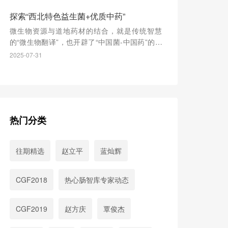
探索“西北特色益生菌+优质中药”
微生物资源与道地药材的结合，就是传统智慧
的“微生物翻译”，也开辟了“中国菌-中国药”的新
赛道。
2025-07-31
热门分类
往期精选
赵立平
蓝灿辉
CGF2018
热心肠智库专家动态
CGF2019
赵方庆
覃俊杰